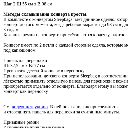
Шаг 2 Ш 55 см x В 98 см
Методы складывания конверта просты.
В комплекте с конвертом Sleepbags идёт длинное одеяло, котор
конверт до того момента, когда ребёнок вырастет до 98 см в д
3 годам.
Кожаные ремни на конверте пристёгиваются к одеялу, плотно 
Конверт имеет по 2 петли с каждой стороны одеяла, которые 
под капюшоном.
Панель для переноски
Ш: 32,5 см x В: 77 см
Превратите детский конверт в переноску
При использовании детского конверта Sleepbag в соответствии
лёгкостью применять отдельную панель для переноски с кожа
приобретается отдельно от конверта. Благодаря этому вы може
конверт как переноску.
См.
видеоинструкцию
. В ней показано, как присоединять
и отсоединять панель для переноски за считанные минуты.
Привязные ремни
Используйте привязные ремни