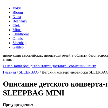
Voksi
Bloom
Nuna
Beaneasy
Clek
Mima
Childhome
Omnio
Sleepbag
Galileo
продукция европейских производителей в области безопасности
к ним
О нас
Наши бренды
Контакты
Доставка
Сервисный центр
Главная
/
SLEEPBAG
/ Детский конверт-переноска SLEEPBAG
Описание детского конверта-
SLEEPBAG MINI
Предупреждение: