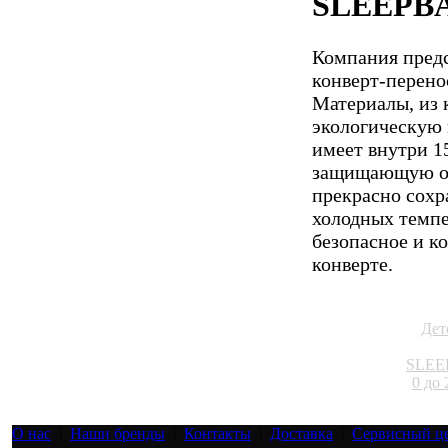
SLEEPB
Компания пред
конверт-перенос
Материалы, из 
экологическую 
имеет внутри 1
защищающую от
прекрасно сохр
холодных темп
безопасное и к
конверте.
Дет
SLEE
0 до 
О нас
|
Наши бренды
|
Контакты
|
Доставка
|
Сервисный ц