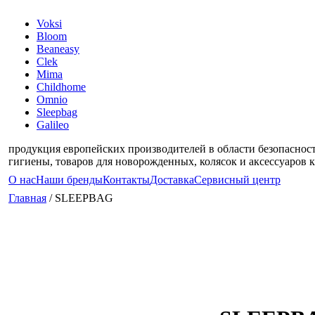
Voksi
Bloom
Beaneasy
Clek
Mima
Childhome
Omnio
Sleepbag
Galileo
продукция европейских производителей в области безопасности
гигиены, товаров для новорожденных, колясок и аксессуаров 
О нас
Наши бренды
Контакты
Доставка
Сервисный центр
Главная
/ SLEEPBAG