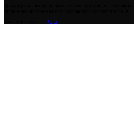
Продукция вышеперечисленных компаний прошла сертификаци
гигиенические заключения и сертификаты соответствия РОСТ
Создание сайта — «
Дефи
»